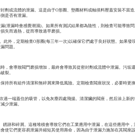
劑或流體的泄漏。這是由于O形圈、墊圈材料或軸填料壓蓋安裝不當造
兩側是否有泄漏。
(泄漏時會感覺潮濕)。如果所有測試結果都為陰性，則檢查可能導致問
滑損失而過熱，從而導致過早磨損。
此外，定期檢查O形圈(每三年一次)以確保它們處于良好狀態。如果發
泄漏問題。
，會導致閥門磨損增加，最終會導致其從密封劑或流體中泄漏。污垢
易破裂。
持所有組件清潔和無碎屑來降低風險。定期檢查閥座狀況，必要時更
吹過一端蓋住的吸管，以免灰塵四處飛揚。清潔臟的閥座，然后涂上新的
而減少泄漏。
、銹跡和碎屑。這種堆積會導致它們在工業應用中泄漏，在這些應用中，
垢會使它們更容易泄漏并縮短其使用壽命，因為由于泄漏力施加在其閥座