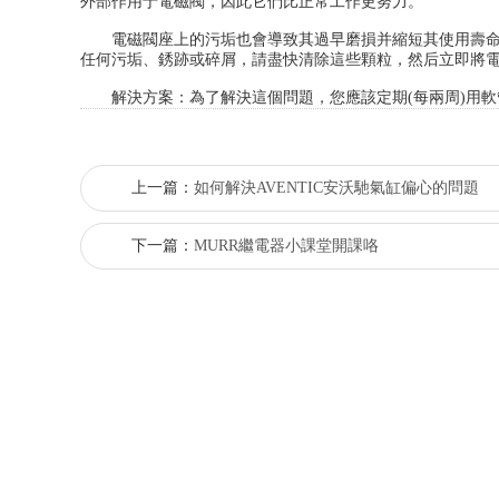
外部作用于電磁閥，因此它們比正常工作更努力。
電磁閥座上的污垢也會導致其過早磨損并縮短其使用壽命，
任何污垢、銹跡或碎屑，請盡快清除這些顆粒，然后立即將
解決方案：為了解決這個問題，您應該定期(每兩周)用軟
上一篇：
如何解決AVENTIC安沃馳氣缸偏心的問題
下一篇：
MURR繼電器小課堂開課咯