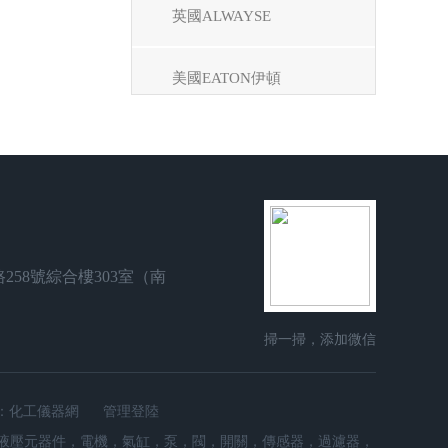
英國ALWAYSE
美國EATON伊頓
瑞士Baumer堡盟
德國AEG
Power Jacks
258號綜合樓303室（南
）
瑞士JAQUET
掃一掃，添加微信
德國VOGEL
：
化工儀器網
管理登陸
動工控液壓元器件，電機，氣缸，泵，閥，開關，傳感器，過濾器，