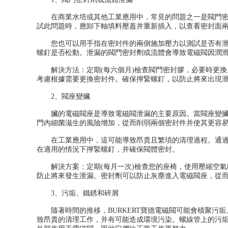
在商業水培或其他工業應用中，常見的問題之一是閥門密封
試此問題時，應卸下軸填料壓蓋并重新插入，以查看密封面
您也可以用手指在密封件的兩側施加壓力以測試是否有泄漏
螺釘是否松動。泄漏的閥門密封劑或流體會導致電磁閥因潤
解決方法：定期(每六個月)檢查閥門密封膠，必要時更換。
考慮根據需要更換密封件。確保擰緊螺釘，以防止將來出現
2、閥座變臟
臟的電磁閥座是導致電磁閥泄漏的主要原因。當閥座變臟時
門內細菌滋生的風險增加，從而削弱兩個密封件并使其更容
在工業應用中，這可能導致昂貴且繁瑣的清理過程。通過保
在適用的情況下擰緊螺釘，并確保閥體密封。
解決方案：定期(每月一次)檢查您的座椅，使用壓縮空氣
防止將來發生泄漏。密封劑可以防止灰塵進入電磁閥座，從
3、污垢、鐵銹和碎屑
隨著時間的推移，BURKERT寶德電磁閥可能會積聚污垢
致昂貴的清理工作，并有可能造成環境污染。螺線管上的污